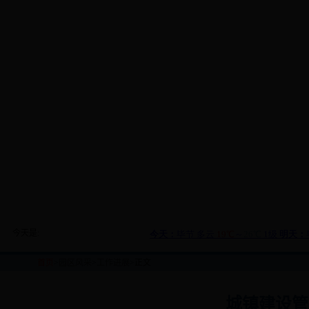
今天是:
首页
>
园区风采
>
工作进展
>正文
城镇建设管