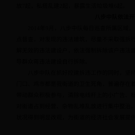
放
7
起，私搭乱建
2
起，暴露生活垃圾堆
6
起。
八步中队依法开
2014
年
9
月，八步中队每日巡查所属区域，
点督查，对发现的违法建筑，尽量不采取强拆
解无效的违法建设户，依法强制拆除该户违法
导群众蒋违法建设自行拆除。
八步中队在抓好控建拆违工作的同时，坚
门口、鸡市都是我街道的卫生死角，普遍存在
带动群众积极参与，清除电线杆上的小广告、
对街道占到经营、杂物乱堆乱放进行集中整治
状况得到明显改观，为街道的经济社会发展提供