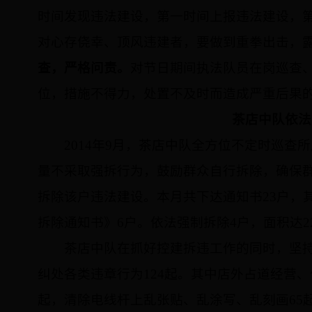
时间发现违法建设，第一时间上报违法建设，
对心存侥幸、顶风违建者，要做到重拳出击，
查，严格问责。
对节日期间执法队员在岗巡查
位，措施不得力，处置不及时而造成严重后果
茶店中队依法
2014
年
9
月，茶店中队全方位不定时巡查所
量不采取强拆行为，鼓励群众自行拆除，确保
拆除该户违法建设。本月共下达通知书
23
户，
拆除通知书》
6
户。依法强制拆除
4
户，面积达
2
茶店中队在抓好控建拆违工作的同时，坚
纠处各类违章行为
124
起。其中店外占道经营、
起，清除电线杆上乱张贴、乱涂写、乱刻画
65