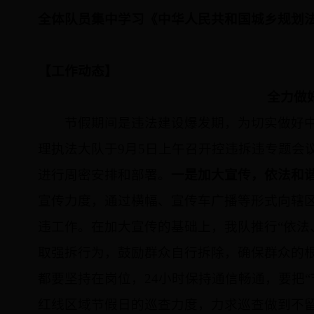
全体队员集中学习《中华人民共和国城乡规划
【工作动态】
全力做
节假期间是违法建设爆发期
，
为切实做好
理执法大队于
9
月
5
日上午
召开控违拆违专题会
进行周密安排和部署。
一是加大宣传，依法和
宣传力度，通过横幅、宣传车广播等形式向辖
违工作。在加大宣传的基础上，我队推行“依法
取强拆行为，鼓励群众自行拆除，确保群众的
都要坚持在岗位，
24
小时保持通信畅通，要把“
红线区域节假日的巡查力度，力求巡查做到不