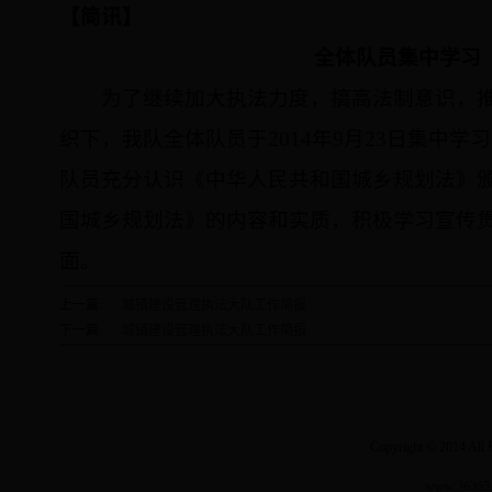
【简讯】
全体队员集中学习
为了继续加大执法力度，搞高法制意识，推
织下，我队全体队员于
2014
年
9
月
23
日
集中学习
队员充分认识《中华人民共和国城乡规划法》
国城乡规划法》的内容和实质，积极学习宣传
面。
上一篇:
城镇建设管理执法大队工作简报
下一篇:
城镇建设管理执法大队工作简报
Copyright © 2014 Al
www.3636