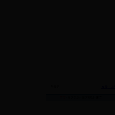
今天是:
首页
>
园区风采
>
园区规划
>正文