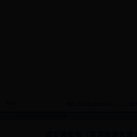
今天是:
首页
>
政务公开
>
招标信息
>正文
成交通知书（茶洪旅游大道