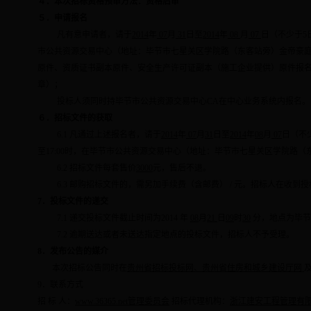
４．本次招标资格预审方法：资格后审
５．申请报名
凡有意申请者，请于
2014
年
07
月
31
日至
2014
年
08
月
0
7
日（不少于
5
市公共资源交易中心（地址：毕节市七星关区学院路（东客站旁）金帝豪
原件、资质证书副本原件、安全生产许可证副本（施工企业提供）原件报
章）；
投标人须同时持毕节市公共资源交易中心
CA
在中心业务系统内报名。
６．招标文件的获取
6.1
凡通过上述报名者，请于
2014
年
07
月
31
日
至
2014
年
08
月
07
日（不
至
17:00
时，在毕节市公共资源交易中心（地址：毕节市七星关区学院路（
6.2
招标文件每套售价
3000
元，售后不退。
6.3
邮购招标文件的，需另加手续费（含邮费）
/
元。招标人在收到授
7
．投标文件的递交
7.1
递交投标文件截止时间为
2014
年
08
月
21
日
09
时
30
分，地点为毕节
7.2
逾期送达或者未送达指定地点的投标文件，招标人不予受理。
8
．发布公告的媒介
本次招标公告同时在
贵州省招标投标网、贵州省住房和城乡建设厅网
9
．联系方式
招 标 人：
www.36365.net管理委员会
招标代理机构：
浙江建安工程管理有