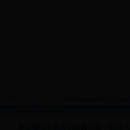
今天是:
首页
>
政务公开
>
招标信息
>正文
织金绮陌至茶店洪家渡大道一标段（K0