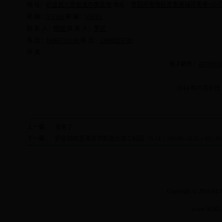
地 址：
织金县八步街道办事处地
地址：
贵阳市南明区贵惠路瑞花南巷
102
邮 编：
552100
邮 编：
550001
联 系 人：
杨斌
联 系 人：
李实
电 话：
18984711199
电 话：
13096826789
传 真：
电子邮件：
8970383
2014
年
07
月
31
日
上一篇:
没有了
下一篇:
织金绮陌至茶店洪家渡大道二标段（K14﹢100.00—K25﹢092.8
Copyright © 2014 Al
www.3636