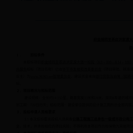
织金绮陌至茶店洪家渡大
购
1．
招标条件
本招标项目
织金绮陌至茶店洪家渡大道一标段（
K0
﹢
000
—
K14
﹢
100
共服务
招标（项目名称）已由
毕节市发展和改革委员会
（项目审批、核准
业主）为
www.36365.net管理委员会
，建设资金来自
银行贷款及自筹（招商
标。
２．项目概况与招标范围
建设规模：全长约
14.1
公里
，路基宽度
33
米
和
26
米
，双向
6
车道的城市
划工期：
720
日历天；招标范围：建设单位提供的设计施工图所示全部内容
３．投标申请人资格要求
3.1
本次招标要求投标人须具备
公路工程施工总承包一级
或
市政公用工
金、技术，并承担相应的项目风险；不得利用本项目作为担保物为其他项