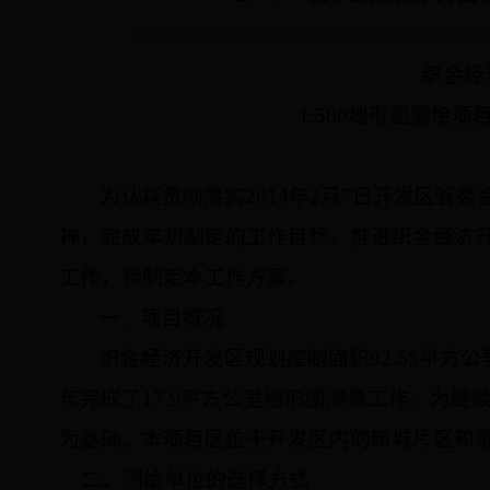
织金经
1:500
地形图测
绘项
为认真贯彻落实
2014
年
2
月
7
日开发区管委
神，完成年初制定的工作目标，推进织金经济
工作，特制定本工作方案。
一、
项目概况
织金经济开发区规划控制面积
92.55
平方公
年完成了
17.9
平方公里地形图测量工作。为继
为基础。本项目区位于开发区内的新城片区和
二、测绘单位的选择方式