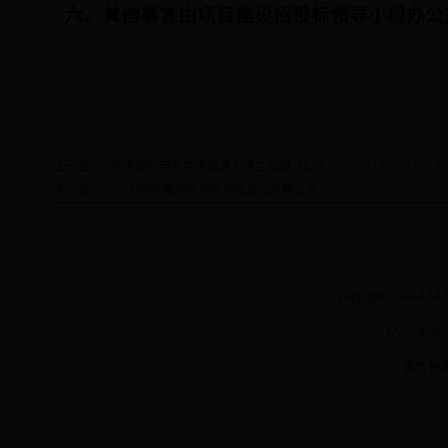
六、其他事宜由项目建设招投标领导小组办公
www.36365
上一篇:
织金绮陌至茶店洪家渡大道二标段（K14﹢100.00—K25﹢092.8
下一篇:
1:500地形图测绘项目测绘单位采购公告
Copyright © 2014 Al
www.3636
承办 技术