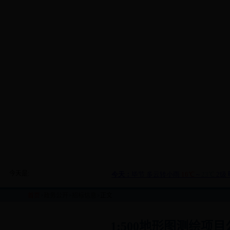
今天是:
首页
>
政务公开
>
招标信息
>正文
1:500地形图测绘