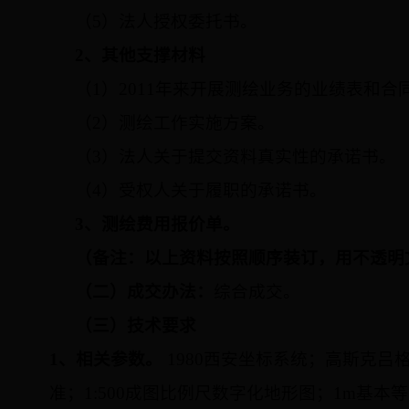
（5）法人授权委托书。
2、其他支撑材料
（1）201
1
年来开展测绘业务的业绩表和合
（2）测绘工作实施方案。
（3）法人关于提交资料真实性的承诺书。
（4）受权人关于履职的承诺书。
3、测绘费用报价单。
（备注：以上资料按照顺序装订，用不透明
（二）成交办法：
综合成交。
（三）
技术要求
1
、相关参数。
1980
西安坐标系统；
高斯克吕
准；
1:500
成图比例尺数字化地形图；
1m
基本等