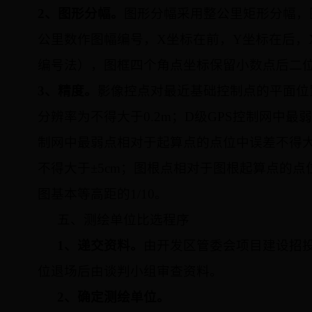
2
、图形分幅。
图形分幅采用整公里矩形分幅，
公里数作图幅编号，
X
坐标在前，
Y
坐标在后，
编号法），图框四个角点坐标保留小数点后二
3
、精度。
影像控点对最近基础控制点的平面位
分辨率为不得大于
0.2m
；
D
级
GPS
控制网中最弱
制网中最弱点相对于起算点的点位中误差不得大
不得大于±
5cm
；图根点相对于图根起算点的点
图基本等高距的
1/10
。
五、测绘单位比选程序
1、递交资料。
由开发区管委会项目建设招
位退场后由谈判小组审查资料。
2
、确定测绘单位。