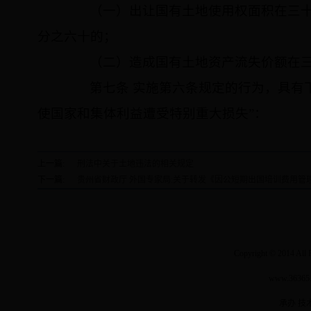
（一）出让国有土地使用权面积在三十
分之六十的；
（二）造成国有土地资产流失价额在三
第七条 实施第六条规定的行为，具有下
使国家和集体利益遭受特别重大损失”：
上一篇:
刑法中关于土地违法的相关规定
下一篇:
贵州省财政厅 外国专家局:关于转发《因公短期出国培训费用管
Copyright © 2014 Al
www.3636
承办 技术