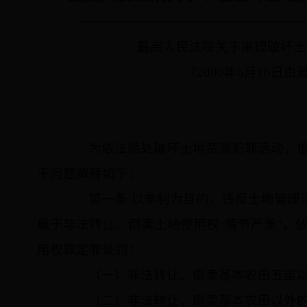
最高人民法院关于审理破坏土
（
2000
年
6
月
16
日
由
为依法惩处破坏土地资源犯罪活动，根
干问题解释如下：
第一条 以牟利为目的，违反土地管理法
属于非法转让、倒卖土地使用权“情节严重”，
用权罪定罪处罚：
（一）非法转让、倒卖基本农田五亩以
（二）非法转让、倒卖基本农田以外的