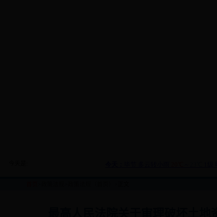
今天是:
首页
>
政策法规
>
政策法规（首页）
>正文
最高人民法院关于审理破坏土地