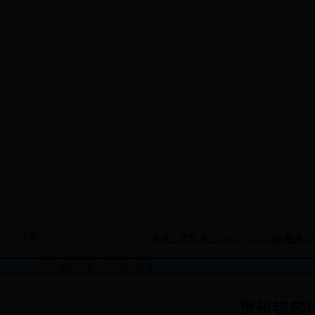
今天是:
首页
>
招商引资
>
招商项目
>正文
贵州锦麟