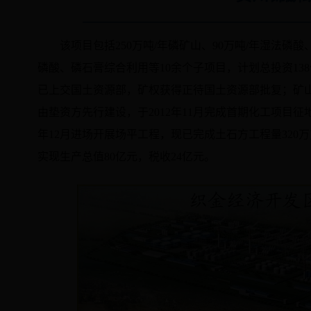
该项目包括
250
万吨
/
年磷矿山、
90
万吨
/
年湿法磷酸
磷酸、磷石膏综合利用等
10
余个子项目，计划总投资
138
已上交国土资源部，矿权获得正待国土资源部批复；矿
由垫资方先行建设，于
2012
年
11
月完成首期化工项目征
年
12
月进场开展场平工程，现已完成土石方工程量
320
万
实现生产总值
80
亿元，税收
24
亿元。