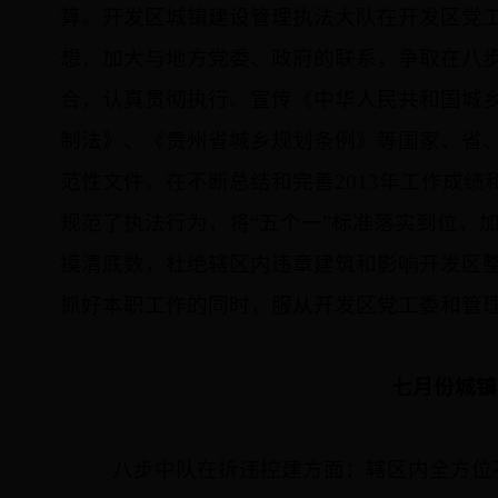
算。开发区城镇建设管理执法大队在开发区党
想，加大与地方党委、政府的联系，争取在八
合，认真贯彻执行、宣传《中华人民共和国城
制法》、《贵州省城乡规划条例》等国家、省
范性文件。在不断总结和完善
2013
年工作成绩
规范了执法行为，将“五个一”标准落实到位，
摸清底数，杜绝辖区内违章建筑和影响开发区
抓好本职工作的同时，服从开发区党工委和管
七月份城镇
八步中队在拆违控建方面：辖区内全方位