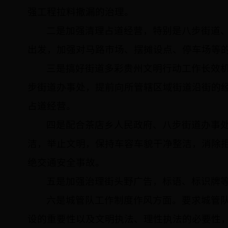
强工程拉料撒漏的治理。
二是加强清理占道经营，特别是八步街道
出发，加强对马路市场、摆摊设点、停车场等
三是搞好街道多彩贵州文明行动工作长效
步街道办事处，提前向所管辖区域街道沿街的
占道经营。
四是配合茶店乡人民政府、八步街道办事
洁，举止文明，保持车容车貌干净整洁，消除
绝交通安全事故。
五是加强治理街头野广告，标语、标识牌
六是城管队工作制度作风方面。要求城管
设的重要性以及文明执法、理性执法的必要性