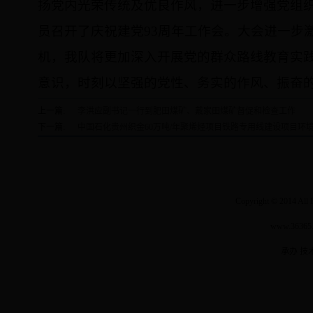
扬党内光荣传统及优良作风，进一步增强党组
员召开了庆祝建党
93
周年工作会。大会进一步
机，我队将更加深入开展党的群众路线教育实
意识，时刻以坚强的党性、务实的作风、振奋
上一篇:
李洪应副书记一行到肥田煤矿、戴家田煤矿督促和检查工作
下一篇:
中国石化贵州织金60万吨/年聚烯烃项目铁路专用线建设项目环
Copyright © 2014 Al
www.3636
承办 技术