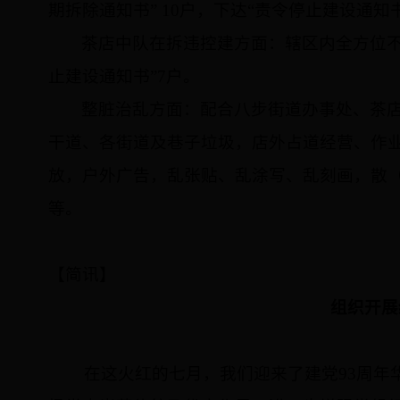
期拆除通知书”
10
户，下达“责令停止建设通知书
茶店中队在拆违控建方面：辖区内全方位不
止建设通知书”
7
户。
整脏治乱方面：配合八步街道办事处、茶
干道、各街道及巷子垃圾，
店外占道经营、作
放，户外广告，乱张贴、乱涂写、乱刻画，散
等。
【简讯】
组织开展
在这火红的七月，我们迎来了建党
93
周年