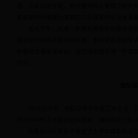
题，切实改进不足，努力推动我队管理工作向
类城市中环境最为秀美的工业强县作出更大贡
当天下午，为进一步提高营运车驾驶员思
营运车行业的良好对外形象，我队配合茶店乡
市客运交通安全培训。此次培训旨在进一步提
行为。
我队部
7
月18
日
下午，
我队
召开
半年度工作会议，
并对下半年工作进行总体部署。
城管执法大队
张青灿大队长充分肯定了上半年城管执法