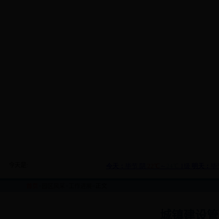
今天是:
首页
>
园区风采
>
工作进展
>正文
城镇建设管