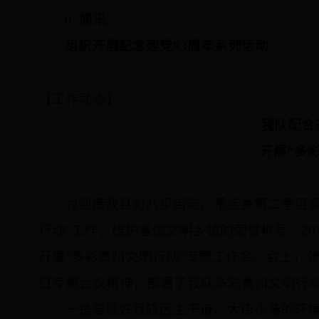
u
简讯
组织开展纪念建党
93
周年系列活动
【工作动态】
我队配合
开展“多
为迎接我县对八步街道、茶店乡第二季度多
行动
”工作，维护省级文明乡镇的荣誉称号，
20
开展“多彩贵州文明行动”专题工作会。会上，
日
专题会议精神，部署了我队多彩贵州文明行
一是要搞好我辖区主干道、大街小巷的环