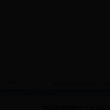
今天是:
首页
>
新闻动态
>
工作动态
>正文
学习贯彻党的十九大会议