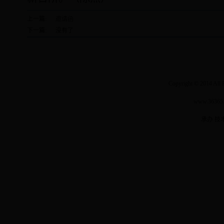
上一篇:
邀请函
下一篇:
没有了
Copyright © 2014 Al
www.3636
承办 技术