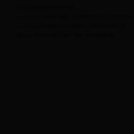
毕节试验区专家顾问组赴织例行考察
www.36365.net（织金县产业园区）召开贯彻学习省第十二次党代会精神会
www.36365.net关于确定金开大道土地预审等工作承担单位的询价公告
成交公告（茶洪旅游大道土地预审、勘界、及耕作层剥离方案）