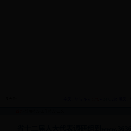
今天是:
首页
>
新闻动态
>
工作动态
>正文
省十二届人大代表调研组到www.363