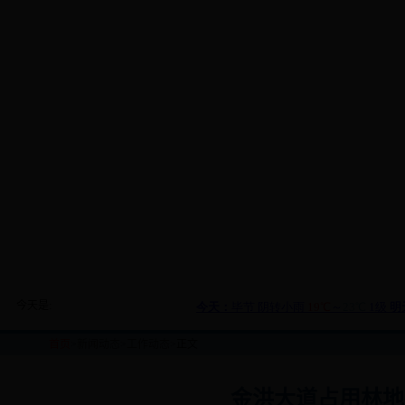
今天是:
首页
>
新闻动态
>
工作动态
>正文
金洪大道占用林地