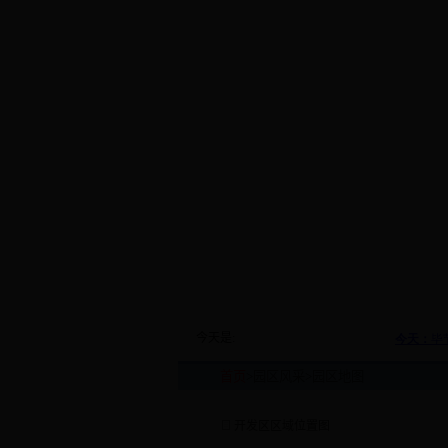
今天是:
首页
>
园区风采
>
园区地图
开发区区域位置图