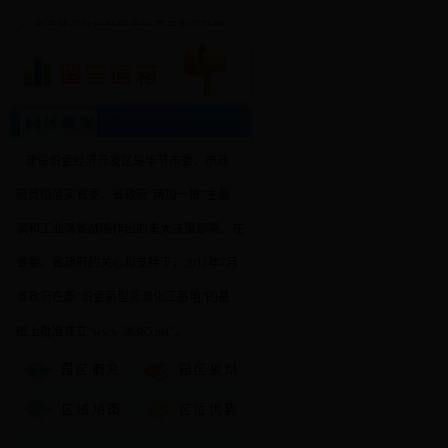
省考核评估组赴织金经济开发区开展
中共贵州省委办公厅关于修订《贵州省
党员干部政治纪律“十严禁
建设织金经济开发区是毕节市委、市政
府贯彻落实省委、省政府“两加一推”主基
调和工业强省战略作出的重大决策部署。在
省委、省政府的关心和支持下，2011年7月
省政府在原“织金新型能源化工基地”的基
础上批准成立“www.36365.net”。